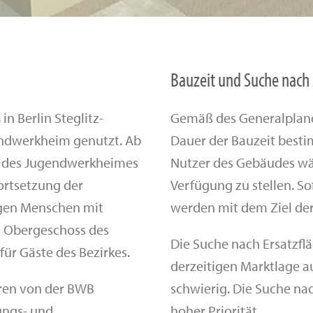
Bauzeit und Suche nach
n Berlin Steglitz-
Gemäß des Generalplaners
endwerkheim genutzt. Ab
Dauer der Bauzeit bestim
eb des Jugendwerkheimes
Nutzer des Gebäudes wä
ortsetzung der
Verfügung zu stellen. Sof
igen Menschen mit
werden mit dem Ziel der
m Obergeschoss des
Die Suche nach Ersatzflä
ür Gäste des Bezirkes.
derzeitigen Marktlage a
hren von der BWB
schwierig. Die Suche na
ungs- und
hoher Priorität.