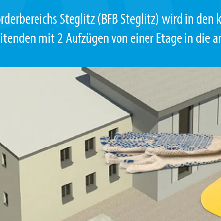
rderbereichs Steglitz (BFB Steglitz) wird in de
enden mit 2 Aufzügen von einer Etage in die a