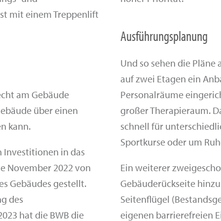
st mit einem Treppenlift
Ausführungsplanung
Und so sehen die Pläne 
auf zwei Etagen ein An
recht am Gebäude
Personalräume eingeric
 Gebäude über einen
großer Therapieraum. Da
n kann.
schnell für unterschied
Sportkurse oder um Ruhe
 Investitionen in das
nde November 2022 von
Ein weiterer zweigescho
es Gebäudes gestellt.
Gebäuderückseite hinzu.
ng des
Seitenflügel (Bestands
2023 hat die BWB die
eigenen barrierefreien