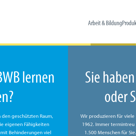
Arbeit & Bildung
Produk
Kunst aus dem imPerfekt sichtbar 
Innovation trifft Inklusion – die n
Karriere für Persönlichkeiten 
Mit der BWB zum Inklusions
Wir produzieren und vera
 BWB lernen
Sie haben
en?
oder S
 den geschützten Raum,
Wir produzieren für viel
ie eigenen Fähigkeiten
1962. Immer termintreu u
 mit Behinderungen viel
1.500 Menschen für Sie