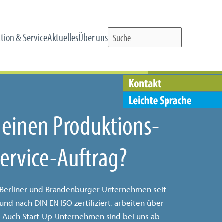
tion & Service
Aktuelles
Über uns
machen
eue BWBaktuell ist da.
mit Behinderung
preis
rbeiten in Top-Qualität
 einen Produktions-
ervice-Auftrag?
e Berliner und Brandenburger Unternehmen seit
nd nach DIN EN ISO zertifiziert, arbeiten über
. Auch Start-Up-Unternehmen sind bei uns ab