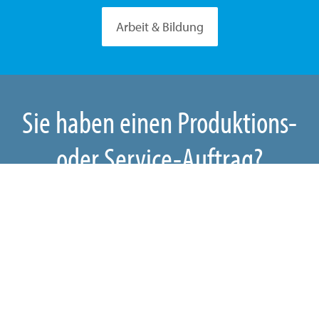
Arbeit & Bildung
Sie haben einen Produktions-
oder Service-Auftrag?
Wir produzieren für viele Berliner und Brandenburger
Unternehmen seit 1962. Immer termintreu und nach DIN
EN ISO zertifiziert, arbeiten über 1.500 Menschen für Sie.
Auch Start-Up-Unternehmen sind bei uns ab der ersten
Stunde gut beraten und betreut. BWB – Motor der Start-
Ups und langjähriger Partner der Berliner Wirtschaft.